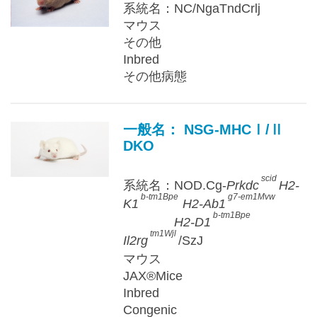
系統名：NC/NgaTndCrlj
マウス
その他
Inbred
その他病態
一般名： NSG-MHCⅠ/Ⅱ
DKO
scid
系統名：NOD.Cg-
Prkdc
H2-
b-tm1Bpe
g7-em1Mvw
K1
H2-Ab1
b-tm1Bpe
H2-D1
tm1Wjl
Il2rg
/SzJ
マウス
JAX®Mice
Inbred
Congenic