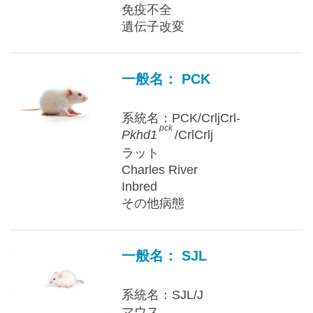
免疫不全
遺伝子改変
一般名： PCK
系統名：PCK/CrljCrl-
pck
Pkhd1
/CrlCrlj
ラット
Charles River
Inbred
その他病態
一般名： SJL
系統名：SJL/J
マウス