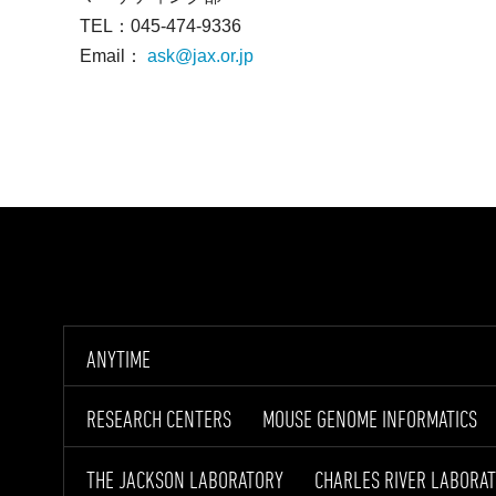
TEL：045-474-9336
Email：
ask@jax.or.jp
ANYTIME
RESEARCH CENTERS
MOUSE GENOME INFORMATICS
THE JACKSON LABORATORY
CHARLES RIVER LABORAT