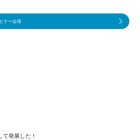
ビナー会場
うして発展した！