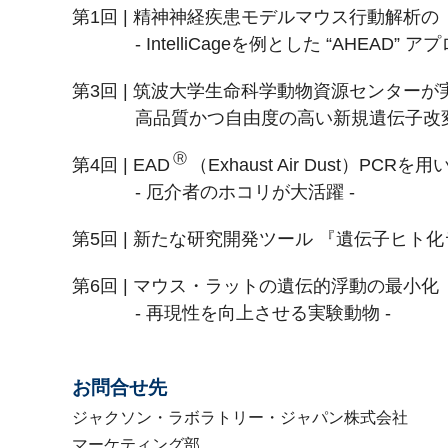
第1回 | 精神神経疾患モデルマウス行動解析
- IntelliCageを例とした “AHEAD” ア
第3回 | 筑波大学生命科学動物資源センターが
高品質かつ自由度の高い新規遺伝子改
Ⓡ
第4回 | EAD
（Exhaust Air Dust）P
- 厄介者のホコリが大活躍 -
第5回 | 新たな研究開発ツール 『遺伝子ヒ
第6回 | マウス・ラットの遺伝的浮動の最小化
- 再現性を向上させる実験動物 -
お問合せ先
ジャクソン・ラボラトリー・ジャパン株式会社
マーケティング部