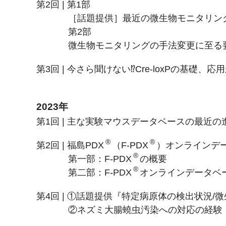
第2回 | 第1部
［話題提供］最近の微生物モニタリン
第2部
微生物モニタリングの手法変更に至る
第3回 | 今さら聞けない⁉Cre-loxPの基礎、
2023年
第1回 | 主な実験マウスデータベースの最近
®
®
第2回 | 福島PDX
（F-PDX
）オンラインデ
®
第一部：F-PDX
の概要
®
第二部：F-PDX
オンラインデータベ
第4回 | ①話題提供『特定病原体の検出状況
②ネズミ大腸蟯虫汚染への対応の経験 