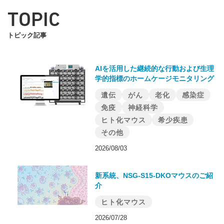
TOPIC
トピック記事
AIを活用した継続的な行動および生理
学的指標のホームケージモニタリング
遺伝
がん
老化
感染症
免疫
神経科学
ヒト化マウス
希少疾患
その他
2026/08/03
新系統、NSG-S15-DKOマウスのご紹
介
ヒト化マウス
2026/07/28