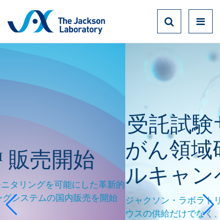
受託試験サービス
実験動物
がん領域研究トラ
始
ルキャンペーン
した革新的
売を開始
ジャクソン・ラボラトリー・ジャパンでは、 
ウスの供給だけでなく、 マウスを用いた受託