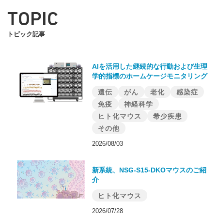
TOPIC
トピック記事
AIを活用した継続的な行動および生理
学的指標のホームケージモニタリング
遺伝
がん
老化
感染症
免疫
神経科学
ヒト化マウス
希少疾患
その他
2026/08/03
新系統、NSG-S15-DKOマウスのご紹
介
ヒト化マウス
2026/07/28