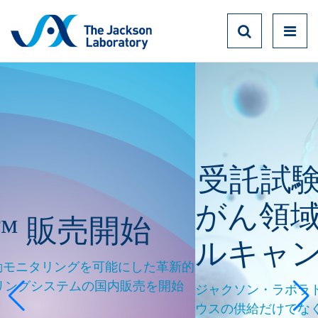
受託試験サービ
実験動物
がん領域研究ト
開始
ルキャンペーン
にした革新的
販売を開始
ジャクソン・ラボラトリー・ジャパンでは、
ウスの供給だけでなく、 マウスを用いた受