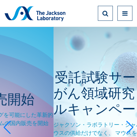
受託試験サービス
実験動物
がん領域研究トラ
ルキャンペーン
革新的
開始
ジャクソン・ラボラトリー・ジャパンでは、 実
ウスの供給だけでなく、 マウスを用いた受託試