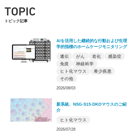
TOPIC
トピック記事
AIを活用した継続的な行動および生理
学的指標のホームケージモニタリング
遺伝
がん
老化
感染症
免疫
神経科学
ヒト化マウス
希少疾患
その他
2026/08/03
新系統、NSG-S15-DKOマウスのご紹
介
ヒト化マウス
2026/07/28