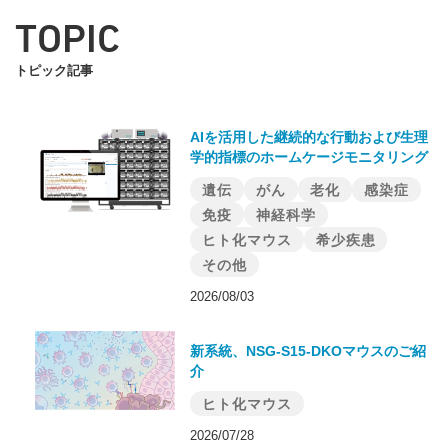
TOPIC
トピック記事
AIを活用した継続的な行動および生理
学的指標のホームケージモニタリング
遺伝
がん
老化
感染症
免疫
神経科学
ヒト化マウス
希少疾患
その他
2026/08/03
新系統、NSG-S15-DKOマウスのご紹
介
ヒト化マウス
2026/07/28