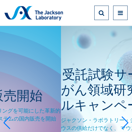
受託試験サービス
実験動物
がん領域研究トラ
ルキャンペーン
た革新的
を開始
ジャクソン・ラボラトリー・ジャパンでは、 実
ウスの供給だけでなく、 マウスを用いた受託試