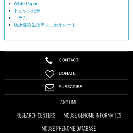
White Paper
トピック記事
コラム
病原性微生物テクニカルシート
CONTACT
DONATE
SUBSCRIBE
ANYTIME
RESEARCH CENTERS
MOUSE GENOME INFORMATICS
MOUSE PHENOME DATABASE