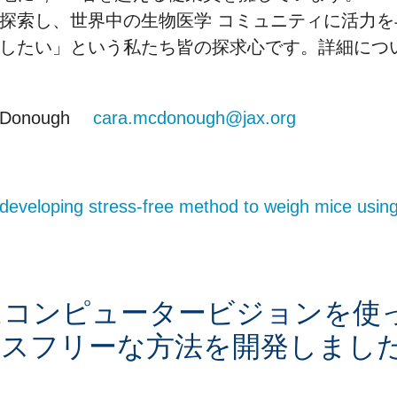
探索し、世界中の生物医学 コミュニティに活力
善したい」という私たち皆の探求心です。詳細につ
cDonough
cara.mcdonough@jax.org
developing stress-free method to weigh mice using 
ちはコンピュータービジョンを使
リーな方法を開発しました | Ar