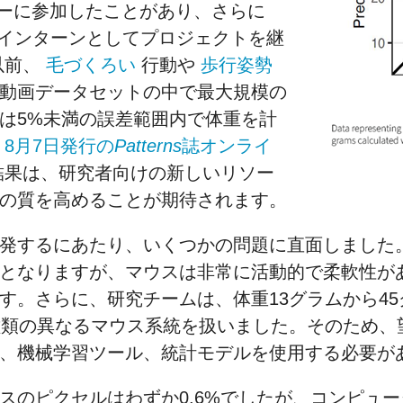
ナーに参加したことがあり、さらに
間インターンとしてプロジェクトを継
以前、
毛づくろい
行動や
歩行姿勢
動画データセットの中で最大規模の
は5%未満の誤差範囲内で体重を計
。
8月7日発行の
Patterns
誌オンライ
結果は、研究者向けの新しいリソー
の質を高めることが期待されます。
発するにあたり、いくつかの問題に直面しました
となりますが、マウスは非常に活動的で柔軟性が
す。さらに、研究チームは、体重13グラムから4
種類の異なるマウス系統を扱いました。そのため、
、機械学習ツール、統計モデルを使用する必要が
スのピクセルはわずか0.6%でしたが、コンピュ