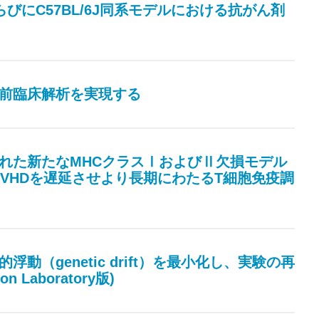
化ならびにC57BL/6J同系モデルにおける抗がん剤
胞療法の前臨床解析を実現する
ヒト化された新たなMHCクラスⅠおよびⅡ欠損モデル
VHDを遅延させより長期にわたるT細胞免疫調
伝的浮動（genetic drift）を最小化し、実験の再
Laboratory版)