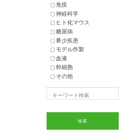
免疫
神経科学
ヒト化マウス
糖尿病
希少疾患
モデル作製
血液
幹細胞
その他