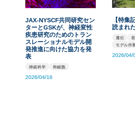
【特集記
JAX-NYSCF共同研究セン
読まれた
ターとGSKが、神経変性
疾患研究のためのトラン
遺伝
スレーショナルモデル開
モデル作
発推進に向けた協力を発
2026/04/
表
神経科学
幹細胞
2026/04/16