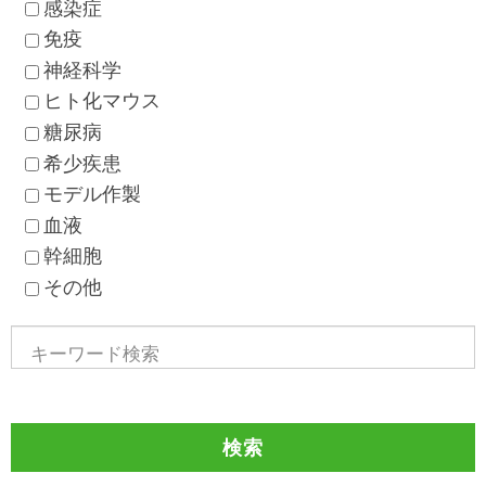
感染症
免疫
神経科学
ヒト化マウス
糖尿病
希少疾患
モデル作製
血液
幹細胞
その他