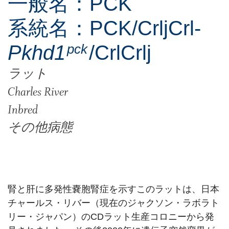
一般名：PCK
系統名：PCK/CrljCrl-
Pkhd1
pck
/CrlCrlj
ラット
Charles River
Inbred
その他病態
腎と肝に多発性嚢胞腎症を示すこのラットは、日本
チャールス・リバー（現在のジャクソン・ラボラト
リー・ジャパン）のCDラット生産コロニーから発