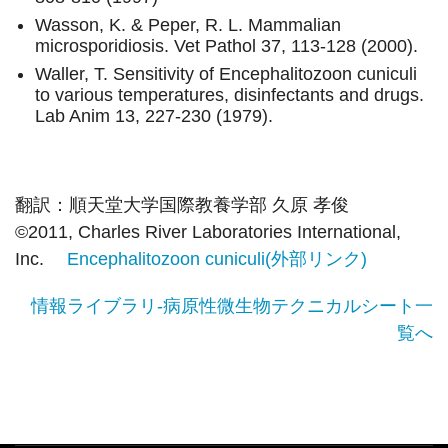
Wasson, K. & Peper, R. L. Mammalian
microsporidiosis. Vet Pathol 37, 113-128 (2000).
Waller, T. Sensitivity of Encephalitozoon cuniculi
to various temperatures, disinfectants and drugs.
Lab Anim 13, 227-230 (1979).
翻訳：順天堂大学国際教養学部 久原 孝俊
©2011, Charles River Laboratories International,
Inc.
Encephalitozoon cuniculi(外部リンク)
情報ライブラリ-病原性微生物テクニカルシート一
覧へ