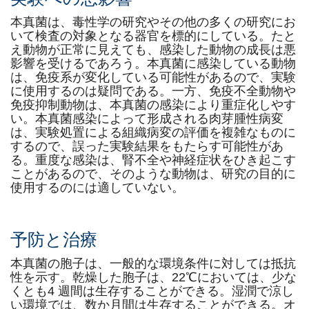
本真菌は、毒性学の研究やその他の多くの研究にお
いて検査の対象となる器官を標的にしている。たと
え動物が正常に見えても、感染した動物の成長は悪
影響を受けるであろう。本真菌に感染している動物
は、免疫系が変化している可能性があるので、実験
に使用するのは疑問である。一方、免疫不全動物や
免疫抑制動物は、本真菌の感染により重症化しやす
い。本真菌感染によって形成される肉芽腫性病変
は、実験処置による組織病変の評価を複雑なものに
するので、誤った実験結果をもたらす可能性があ
る。重度な感染は、腎不全や神経症状をひき起こす
ことがあるので、そのような動物は、研究の目的に
使用するのには適していない。
予防と治療
本真菌の胞子は、一般的な環境条件に対しては抵抗
性を示す。乾燥した胞子は、22℃においては、少な
くとも4 週間は生存することができる。湿潤で涼し
い環境では、数か月間は生存することができる。オ