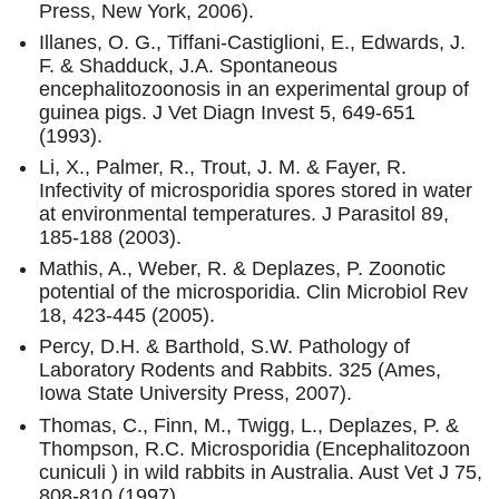
Press, New York, 2006).
Illanes, O. G., Tiffani-Castiglioni, E., Edwards, J.
F. & Shadduck, J.A. Spontaneous
encephalitozoonosis in an experimental group of
guinea pigs. J Vet Diagn Invest 5, 649-651
(1993).
Li, X., Palmer, R., Trout, J. M. & Fayer, R.
Infectivity of microsporidia spores stored in water
at environmental temperatures. J Parasitol 89,
185-188 (2003).
Mathis, A., Weber, R. & Deplazes, P. Zoonotic
potential of the microsporidia. Clin Microbiol Rev
18, 423-445 (2005).
Percy, D.H. & Barthold, S.W. Pathology of
Laboratory Rodents and Rabbits. 325 (Ames,
Iowa State University Press, 2007).
Thomas, C., Finn, M., Twigg, L., Deplazes, P. &
Thompson, R.C. Microsporidia (Encephalitozoon
cuniculi ) in wild rabbits in Australia. Aust Vet J 75,
808-810 (1997)