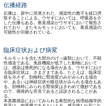
伝播経路
伝播は、尿中に排泄された、感染性の胞子を経口摂
取することによる。ウサギにおいては、呼吸器を介
した伝播もある。垂直感染がウサギにおいて報告さ
れており、またモルモットにおいても、垂直感染の
可能性が示唆されている。
臨床症状および病変
モルモットを含む大部分のげっ歯類において、不顕
性感染である。免疫機能が低下した動物において
は、感染は致死的になる場合がある。ウサギにおけ
る臨床症状は、さまざまである。たとえば、臨床症
状を示さず、剖検時に腎病変のみがみられる場合
や、あるいは神経症状や眼症状がみられる場合もあ
る。剖検時にみられる腎病変はきわめて微妙である
ので、偶発的な所見であると誤診されることがあ
る。
本真菌感染においてみられる典型的な病理組織学的
所見は、肉芽腫であるといえる。感染後1 か月にお