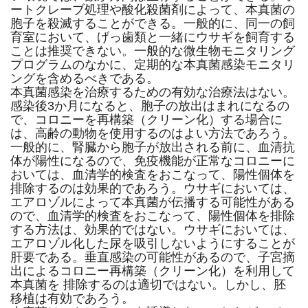
ートクレーブ処理や酸化殺菌剤によって、本真菌の
胞子を殺滅することができる。一般的に、同一の飼
育室において、げっ歯類と一緒にウサギを飼育する
ことは推奨できない。一般的な微生物モニタリング
プログラムのなかに、定期的な本真菌感染モニタリ
ングを含めるべきである。
本真菌感染を治療するための有効な治療法はない。
感染後3か月になると、胞子の放出はまれになるの
で、コロニーを再構築（クリーン化）する場合に
は、高齢の動物を使用するのはよい方法であろう。
一般的に、腎臓から胞子が放出される前に、血清抗
体が陽性になるので、免疫機能が正常なコロニーに
おいては、血清学的検査をおこなって、陽性個体を
排除するのは効果的であろう。ウサギにおいては、
エアロゾルによって本真菌が伝播する可能性がある
ので、血清学的検査をおこなって、陽性個体を排除
する方法は、効果的ではない。ウサギにおいては、
エアロゾル化した尿を吸引しないようにすることが
肝要である。垂直感染の可能性があるので、子宮摘
出によるコロニー再構築（クリーン化）を利用して
本真菌を 排除するのは適切ではない。しかし、胚
移植は有効であろう。