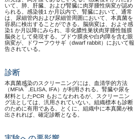
いて、肺、肝臓、および腎臓に肉芽腫性病変が認め
られる。感染後1 か月以内で、腎臓において、通常
は、尿細管内および尿細管周囲において、本真菌を
容易に検出することができる。脳病変は、およそ感
染1 か月以降にみられ、非化膿性巣状肉芽腫性髄膜
脳炎として発現する。ブドウ膜炎や白内障を含む眼
病変が、ドワーフウサギ（dwarf rabbit）において報
告されている。
診断
本真菌感染のスクリーニングには、血清学的方法
®
（MFIA
,ELISA, IFA）が利用される。腎臓や尿を
材料としたPCR もおこなわれるが、スクリーニン
グ法としては、汎用されていない。組織標本も診断
のために有用である。とくに、組織中に本真菌が検
出されれば、確定診断となる。
実験への悪影響