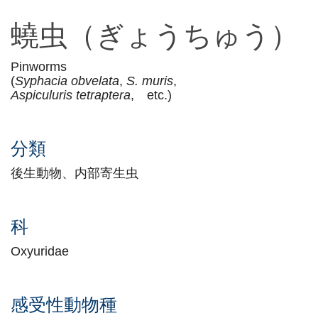
蟯虫（ぎょうちゅう）
Pinworms
(
Syphacia obvelata
,
S. muris
,
Aspiculuris tetraptera
, etc.)
分類
後生動物、内部寄生虫
科
Oxyuridae
感受性動物種