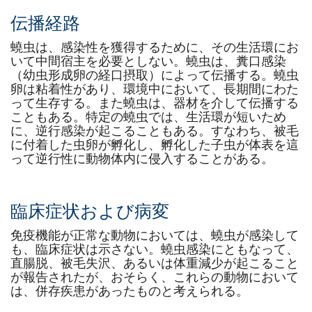
伝播経路
蟯虫は、感染性を獲得するために、その生活環にお
いて中間宿主を必要としない。蟯虫は、糞口感染
（幼虫形成卵の経口摂取）によって伝播する。蟯虫
卵は粘着性があり、環境中において、長期間にわた
って生存する。また蟯虫は、器材を介して伝播する
こともある。特定の蟯虫では、生活環が短いため
に、逆行感染が起こることもある。すなわち、被毛
に付着した虫卵が孵化し、孵化した子虫が体表を這
って逆行性に動物体内に侵入することがある。
臨床症状および病変
免疫機能が正常な動物においては、蟯虫が感染して
も、臨床症状は示さない。蟯虫感染にともなって、
直腸脱、被毛失沢、あるいは体重減少が起こること
が報告されたが、おそらく、これらの動物において
は、併存疾患があったものと考えられる。