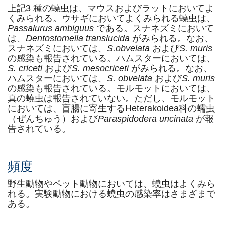
上記3 種の蟯虫は、マウスおよびラットにおいてよ
くみられる。ウサギにおいてよくみられる蟯虫は、
Passalurus ambiguus
である。スナネズミにおいて
は、
Dentostomella translucida
がみられる。なお、
スナネズミにおいては、
S.obvelata
および
S. muris
の感染も報告されている。ハムスターにおいては、
S. criceti
および
S. mesocriceti
がみられる。なお、
ハムスターにおいては、
S. obvelata
および
S. muris
の感染も報告されている。モルモットにおいては、
真の蟯虫は報告されていない。ただし、モルモット
においては、盲腸に寄生するHeterakoidea科の蠕虫
（ぜんちゅう）および
Paraspidodera uncinata
が報
告されている。
頻度
野生動物やペット動物においては、蟯虫はよくみら
れる。実験動物における蟯虫の感染率はさまざまで
ある。