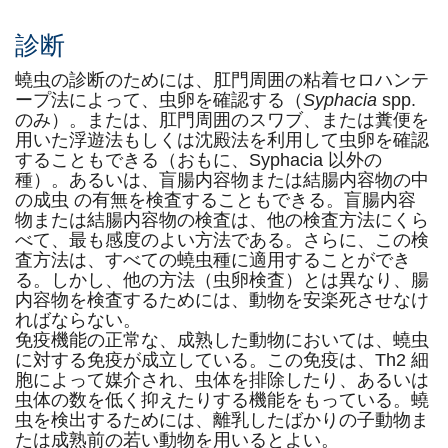
診断
蟯虫の診断のためには、肛門周囲の粘着セロハンテ
ープ法によって、虫卵を確認する（
Syphacia
spp.
のみ）。または、肛門周囲のスワブ、または糞便を
用いた浮遊法もしくは沈殿法を利用して虫卵を確認
することもできる（おもに、Syphacia 以外の
種）。あるいは、盲腸内容物または結腸内容物の中
の成虫 の有無を検査することもできる。盲腸内容
物または結腸内容物の検査は、他の検査方法にくら
べて、最も感度のよい方法である。さらに、この検
査方法は、すべての蟯虫種に適用することができ
る。しかし、他の方法（虫卵検査）とは異なり、腸
内容物を検査するためには、動物を安楽死させなけ
ればならない。
免疫機能の正常な、成熟した動物においては、蟯虫
に対する免疫が成立している。この免疫は、Th2 細
胞によって媒介され、虫体を排除したり、あるいは
虫体の数を低く抑えたりする機能をもっている。蟯
虫を検出するためには、離乳したばかりの子動物ま
たは成熟前の若い動物を用いるとよい。