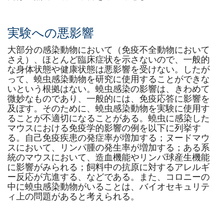
実験への悪影響
大部分の感染動物において（免疫不全動物において
さえ）、ほとんど臨床症状を示さないので、一般的
な身体状態や健康状態は悪影響を受けない。したが
って、蟯虫感染動物を研究に使用することができな
いという根拠はない。蟯虫感染の影響は、きわめて
微妙なものであり、一般的には、免疫応答に影響を
及ぼす。そのために、蟯虫感染動物を実験に使用す
ることが不適切になることがある。蟯虫に感染した
マウスにおける免疫学的影響の例を以下に列挙す
る。自己免疫疾患の発症率が増加する；ヌードマウ
スにおいて、リンパ腫の発生率が増加する；ある系
統のマウスにおいて、造血機能やリンパ球産生機能
に影響がみられる；飼料中の抗原に対するアレルギ
ー反応が亢進する、などである。また、コロニーの
中に蟯虫感染動物がいることは、バイオセキュリテ
ィ上の問題があると考えられる。