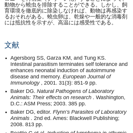
動物から蟯虫を排除することができる。しかし、飼
育環境を徹底的に除染しなければ、動物は再感染す
るおそれがある。蟯虫卵は、乾燥や一般的な消毒剤
には抵抗性を示すが、高温には感受性である。
文献
Agersborg SS, Garza KM, and Tung KS.
Intestinal parasitism terminates self tolerance and
enhances neonatal induction of autoimmune
disease and memory.
European Journal of
Immunology
, 2001. 31(3): 851-9 pp.
Baker DG.
Natural Pathogens of Laboratory
Animals: Their effects on research .
Washington,
D.C.: ASM Press; 2003. 385 pp.
Baker DG, editor.
Flynn’s Parasites of Laboratory
Animals .
2nd ed. Ames: Blackwell Publishing;
2008. 813 pp.
Beattie G et al.
Induction of lymphoma in athymic