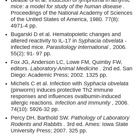
mice: a model for study of the human disease .
Proceedings of the National Academy of Sciences
of the United States of America, 1980. 77(8):
4971-4 pp.
Bugarski D et al. Hematopoietic changes and
altered reactivity to IL-17 in
Syphacia obvelata
-
infected mice.
Parasitology International ,
2006.
55(2): 91- 97 pp.
Fox JG, Anderson LC, Lowe FM, Quimby FW,
editors.
Laboratory Animal Medicine .
2nd ed. San
Diego: Academic Press; 2002. 1325 pp.
Michels C et al. Infection with
Syphacia obvelata
(pinworm) induces protective Th2 immune
responses and influences ovalbumin-induced
allergic reactions.
Infection and Immunity
, 2006.
74(10): 5926-32 pp.
Percy DH, Barthold SW.
Pathology of Laboratory
Rodents and Rabbits .
3rd ed. Ames: Iowa State
University Press; 2007. 325 pp.