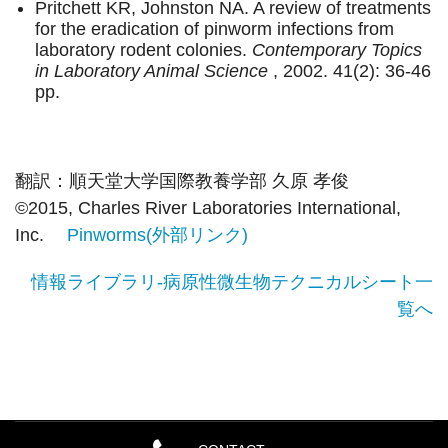
Pritchett KR, Johnston NA. A review of treatments
for the eradication of pinworm infections from
laboratory rodent colonies.
Contemporary Topics
in Laboratory Animal Science
, 2002. 41(2): 36-46
pp.
翻訳：順天堂大学国際教養学部 久原 孝俊
©2015, Charles River Laboratories International,
Inc.
Pinworms(外部リンク)
情報ライブラリ-病原性微生物テクニカルシート一
覧へ