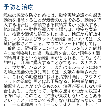
予防と治療
蟯虫の感染を防ぐためには、動物実験施設から感染
動物を排除することが最善の方法である。動物を導
入する場合は、信頼できる供給業者から搬入する。
他の施設から動物を導入する場合は、検疫を実施
し、検査や適切な処置をした後に、検疫から解放す
る。マウスおよびラットの治療計画については、文
献に記載されている。マウスやラットに関しては、
一般的に、駆虫薬フェンベンダゾールを加えた飼料
を1 週間給与した後、駆虫薬を含まない飼料を1 週
間給与するという治療計画がとられる。このような
飼料は、容易に購入することができる。スナネズ
ミ、ウサギ、ハムスター、またはモルモットにおけ
る蟯虫感染の治療に関しては、文献を参照された
い。これらの動物種における治療計画は、マウスや
ラットの治療計画とは若干異なる。蟯虫感染症は、
治療することができるものの、治療が奏功しない場
合もある。したがって、治療を施すか否かを決定す
る際には、このこと（治療が奏功しないこともある
ということ）について考慮しなければならない。コ
ロニーを再構築（クリーン化）することによって、