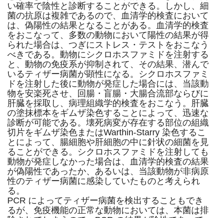
い確率で陰性と診断することができる。しかし、細
菌の抗原は複雑であるので、血清学的検査において
は、偽陽性の結果となることがある。血清学的検査
をおこなって、多数の動物において陽性の結果が得
られた場合は、つぎにストレス・テストをおこなう
べきである。動物にシクロホスファミドを注射する
と、動物の免疫系が抑制されて、その結果、潜んで
いるティザー病菌が顕性になる。シクロホスファミ
ドを注射した後に動物が発症した場合には、当該動
物を安楽死させ、回腸・盲腸・大腸合流部ならびに
肝臓を採取し、病理組織学的検査をおこなう。肝臓
の塗抹標本をギムザ染色することによって、迅速な
診断が可能である。壊死病変が存在する部位の組織
切片をギムザ染色またはWarthin-Starry 染色するこ
とによって、腸細胞や肝細胞の中に針状の細菌を見
ることができる。シクロホスファミドを注射しても
動物が発症しなかった場合は、血清学的検査の結果
が偽陽性であったか、あるいは、当該動物が非病原
性のティザー病菌に感染していたものと考えられ
る。
PCR によってティザー病菌を検出することもでき
るが、免疫機能の正常な動物においては、本菌は排