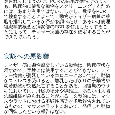
除されてしまうので、PCR の結果が陰性であって
も、臨床的に健常な動物をスクリーニングするため
には、あまり有用ではない。しかし、糞便をPCR
で検査することによって、動物がティザー病菌の芽
胞を排出しているか否かを調べたり、あるいは病理
組織学的検査と病変部のPCR を併用したりするこ
とによって、ティザー病菌の存在を確定することが
できるであろう。
実験への悪影響
ティザー病に顕性感染している動物は、臨床症状を
示すので、実験には使用することができない。ティ
ザー病菌が蔓延しているコロニーにおいては、動物
がストレスを受けると、離乳したばかりの子動物や
幼若動物が突然死亡することがある。回復期のウサ
ギにおいては、肝臓の壊死や線維症、あるいは大腸
の線維症がみられることがある。文献的には、マウ
スやラットにおける不顕性感染が多数報告されてい
るものの、マウスやラットにおいて、発症した動物
が回復したという報告はない。