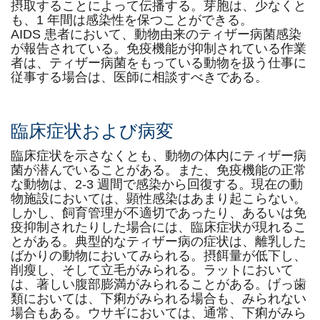
摂取することによって伝播する。芽胞は、少なくと
も、1 年間は感染性を保つことができる。
AIDS 患者において、動物由来のティザー病菌感染
が報告されている。免疫機能が抑制されている作業
者は、ティザー病菌をもっている動物を扱う仕事に
従事する場合は、医師に相談すべきである。
臨床症状および病変
臨床症状を示さなくとも、動物の体内にティザー病
菌が潜んでいることがある。また、免疫機能の正常
な動物は、2-3 週間で感染から回復する。現在の動
物施設においては、顕性感染はあまり起こらない。
しかし、飼育管理が不適切であったり、あるいは免
疫抑制されたりした場合には、臨床症状が現れるこ
とがある。典型的なティザー病の症状は、離乳した
ばかりの動物においてみられる。摂餌量が低下し、
削瘦し、そして立毛がみられる。ラットにおいて
は、著しい腹部膨満がみられることがある。げっ歯
類においては、下痢がみられる場合も、みられない
場合もある。ウサギにおいては、通常、下痢がみら