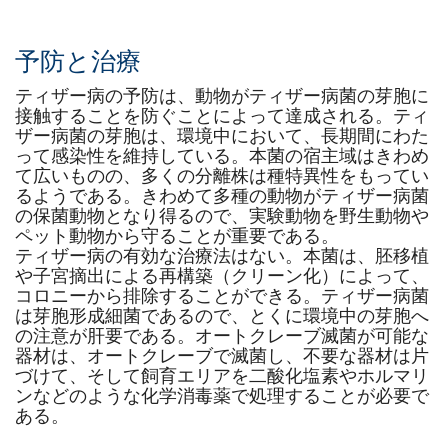
予防と治療
ティザー病の予防は、動物がティザー病菌の芽胞に
接触することを防ぐことによって達成される。ティ
ザー病菌の芽胞は、環境中において、長期間にわた
って感染性を維持している。本菌の宿主域はきわめ
て広いものの、多くの分離株は種特異性をもってい
るようである。きわめて多種の動物がティザー病菌
の保菌動物となり得るので、実験動物を野生動物や
ペット動物から守ることが重要である。
ティザー病の有効な治療法はない。本菌は、胚移植
や子宮摘出による再構築（クリーン化）によって、
コロニーから排除することができる。ティザー病菌
は芽胞形成細菌であるので、とくに環境中の芽胞へ
の注意が肝要である。オートクレーブ滅菌が可能な
器材は、オートクレーブで滅菌し、不要な器材は片
づけて、そして飼育エリアを二酸化塩素やホルマリ
ンなどのような化学消毒薬で処理することが必要で
ある。