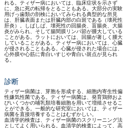
れる。ティザー病においては、臨床症状を示さず
に、急に死の転帰をとることもある。大部分の実験
用げっ歯類の剖検においてみられる典型的な所見
は、肝臓表面または肝臓内部の白斑である（壊死性
肝炎）。しばしば、壊死性の回腸炎、盲腸炎、大腸
炎がみられ、そして腸間膜リンパ節が腫大している
ことがある。ラットにおいては、回腸が著しく腫大
していることがある。ティザー病においては、心臓
が侵されることもある。心臓が侵された場合には、
心外膜や心筋に青白いすじや青白い斑点が見られ
る。
診断
ティザー病菌は、芽胞を形成する、細胞内寄生性偏
性嫌気性菌である。ティザー病菌は、発育鶏卵およ
びいくつかの哺乳類培養細胞を用いて増殖させるこ
とができる。一般的な研究室においては、ティザー
病菌を直接培養することはむずかしい。
血清学的検査は、ティザー病菌のスクリーニング法
としてよく用いられる。血清学的検査によって、高