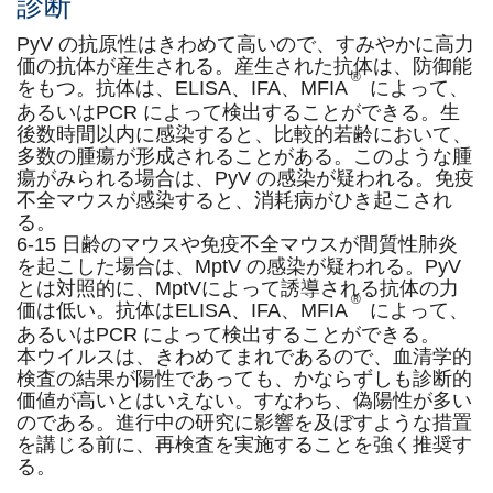
診断
PyV の抗原性はきわめて高いので、すみやかに高力
価の抗体が産生される。産生された抗体は、防御能
®
をもつ。抗体は、ELISA、IFA、MFIA
によって、
あるいはPCR によって検出することができる。生
後数時間以内に感染すると、比較的若齢において、
多数の腫瘍が形成されることがある。このような腫
瘍がみられる場合は、PyV の感染が疑われる。免疫
不全マウスが感染すると、消耗病がひき起こされ
る。
6-15 日齢のマウスや免疫不全マウスが間質性肺炎
を起こした場合は、MptV の感染が疑われる。PyV
とは対照的に、MptVによって誘導される抗体の力
®
価は低い。抗体はELISA、IFA、MFIA
によって、
あるいはPCR によって検出することができる。
本ウイルスは、きわめてまれであるので、血清学的
検査の結果が陽性であっても、かならずしも診断的
価値が高いとはいえない。すなわち、偽陽性が多い
のである。進行中の研究に影響を及ぼすような措置
を講じる前に、再検査を実施することを強く推奨す
る。