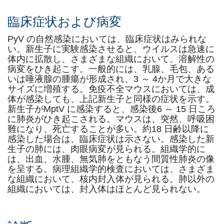
臨床症状および病変
PyV の自然感染においては、臨床症状はみられな
い。新生子に実験感染させると、ウイルスは急速に
体内に拡散し、さまざまな組織において、溶解性の
病変をひき起こす。一般的には、乳腺、毛包、ある
いは唾液腺の腫瘍が形成され、3 ～ 4か月で大きな
サイズに増殖する。免疫不全マウスにおいては、成
体が感染しても、上記新生子と同様の症状を示す。
新生子がMptV に感染すると、感染後6 ～ 15 日ころ
に肺炎がひき起こされる。マウスは、突然、呼吸困
難になり、死亡することが多い。約18 日齢以降に
感染した場合は、臨床症状は示さない。感染した新
生子の肺には、肉眼病変が見られる。組織学的に
は、出血、水腫、無気肺をともなう間質性肺炎の像
を呈する。病理組織学的検査においては、さまざま
な組織において、核内封入体が見られる。肺以外の
組織においては、封入体はほとんど見られない。