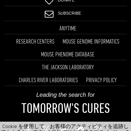
DONATE
SUBSCRIBE
ANYTIME
RESEARCH CENTERS
MOUSE GENOME INFORMATICS
MOUSE PHENOME DATABASE
THE JACKSON LABORATORY
CHARLES RIVER LABORATORIES
PRIVACY POLICY
Leading the search for
TOMORROW'S CURES
Cookie を使用して、お客様のアクティビティを追跡し