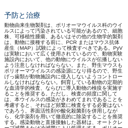
予防と治療
動物由来生物製剤は、ポリオーマウイルス科のウイ
ルスによって汚染されている可能があるので、細胞
株、可移植性腫瘍、あるいはその他の生物学的製剤
は、動物に接種する前に、PCR またはマウス抗体
産生（MAP）試験によって検査すべきである。PyV
は実験において広く使用されているので、動物実験
施設内において、他の動物にウイルスが伝播しない
よう注意しなければならない。また、野生マウスも
ポリオーマウイルスの感染源になり得るので、野生
げっ歯類が動物施設内に侵入しないようコントロー
ルしなければならない。飼育している動物の定期的
な血清学的検査、ならびに導入動物の検疫を実施す
ることを推奨する。ただし、検査の頻度に関して
は、本ウイルスの感染がきわめてまれであることを
考慮すると、それほど頻繁に検査をする必要はない
であろう。界面活性剤や酸化殺菌剤を併用しなが
ら、化学薬剤を用いて徹底的に除染することを推奨
する。感染動物と直接接触した器材は、オートクレ