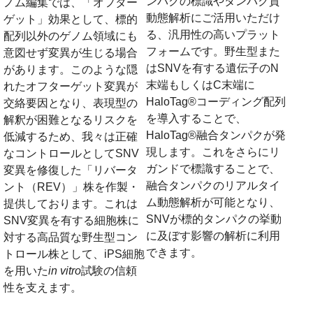
ンパクの標識やタンパク質
ノム編集では、「オフター
動態解析にご活用いただけ
ゲット」効果として、標的
る、汎用性の高いプラット
配列以外のゲノム領域にも
フォームです。野生型また
意図せず変異が生じる場合
はSNVを有する遺伝子のN
があります。このような隠
末端もしくはC末端に
れたオフターゲット変異が
HaloTag®コーディング配列
交絡要因となり、表現型の
を導入することで、
解釈が困難となるリスクを
HaloTag®融合タンパクが発
低減するため、我々は正確
現します。これをさらにリ
なコントロールとしてSNV
ガンドで標識することで、
変異を修復した「リバータ
融合タンパクのリアルタイ
ント（REV）」株を作製・
ム動態解析が可能となり、
提供しております。これは
SNVが標的タンパクの挙動
SNV変異を有する細胞株に
に及ぼす影響の解析に利用
対する高品質な野生型コン
できます。
トロール株として、iPS細胞
を用いた
in vitro
試験の信頼
性を支えます。