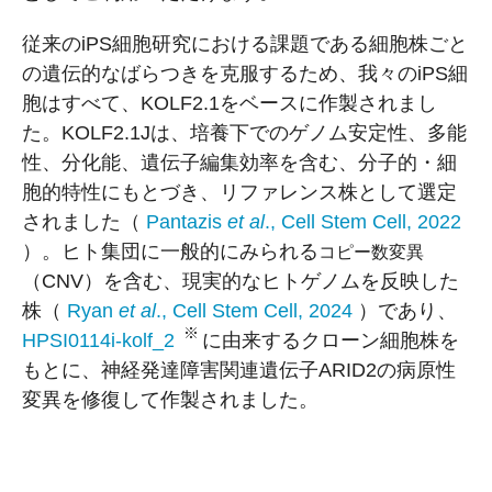
従来のiPS細胞研究における課題である細胞株ごと
の遺伝的なばらつきを克服するため、我々のiPS細
胞はすべて、KOLF2.1をベースに作製されまし
た。KOLF2.1Jは、培養下でのゲノム安定性、多能
性、分化能、遺伝子編集効率を含む、分子的・細
胞的特性にもとづき、リファレンス株として選定
されました（
Pantazis
et al
., Cell Stem Cell, 2022
）。ヒト集団に一般的にみられる
コピー数変異
（CNV）を含む、現実的なヒトゲノムを反映した
株（
Ryan
et al
., Cell Stem Cell, 2024
）であり、
※
HPSI0114i-kolf_2
に由来するクローン細胞株を
もとに、神経発達障害関連遺伝子ARID2の病原性
変異を修復して作製されました。