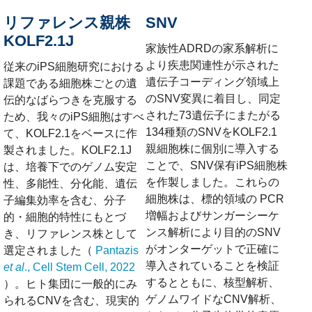
リファレンス親株
SNV
KOLF2.1J
家族性ADRDの家系解析に
より疾患関連性が示された
従来のiPS細胞研究における
遺伝子コーディング領域上
課題である細胞株ごとの遺
のSNV変異に着目し、同定
伝的なばらつきを克服する
された73遺伝子にまたがる
ため、我々のiPS細胞はすべ
134種類のSNVをKOLF2.1
て、KOLF2.1をベースに作
親細胞株に個別に導入する
製されました。KOLF2.1J
ことで、SNV保有iPS細胞株
は、培養下でのゲノム安定
を作製しました。これらの
性、多能性、分化能、遺伝
細胞株は、標的領域の PCR
子編集効率を含む、分子
増幅およびサンガーシーケ
的・細胞的特性にもとづ
ンス解析により目的のSNV
き、リファレンス株として
がオンターゲットで正確に
選定されました（
Pantazis
導入されていることを検証
et al
., Cell Stem Cell, 2022
するとともに、核型解析、
）。ヒト集団に一般的にみ
ゲノムワイドなCNV解析、
られるCNVを含む、現実的