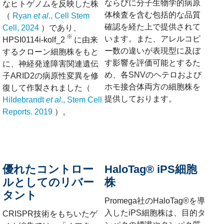
ならびに分子生物学的病原
なヒトゲノムを反映した株
体検査を含む包括的な品質
（
Ryan
et al
., Cell Stem
確認を経た上で提供されて
Cell, 2024
）であり、
※
います。また、アレルコピ
HPSI0114i-kolf_2
に由来
ー数の違いが表現型に及ぼ
するクローン細胞株をもと
す影響を評価可能とするた
に、神経発達障害関連遺伝
め、各SNVのヘテロおよび
子ARID2の病原性変異を修
ホモ接合体両方の細胞株を
復して作製されました（
提供しております。
Hildebrandt
et al
., Stem Cell
Reports. 2019
）。
優れたコントロー
HaloTag® iPS細胞
ルとしてのリバー
株
タント
Promega社のHaloTag®を導
入したiPS細胞株は、目的タ
CRISPR技術をもちいたゲ