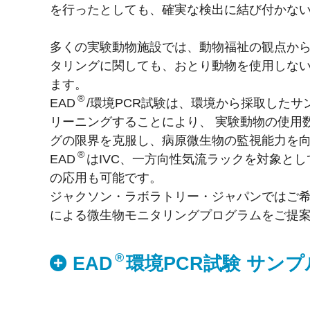
を行ったとしても、確実な検出に結び付かな
多くの実験動物施設では、動物福祉の観点か
タリングに関しても、おとり動物を使用しな
ます。
®
EAD
/環境PCR試験は、環境から採取したサ
リーニングすることにより、 実験動物の使用
グの限界を克服し、病原微生物の監視能力を
®
EAD
はIVC、一方向性気流ラックを対象と
の応用も可能です。
ジャクソン・ラボラトリー・ジャパンではご希
による微生物モニタリングプログラムをご提
®
EAD
環境PCR試験 サン