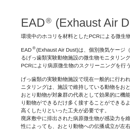
EAD
®
(Exhaust Air
環境中のホコリを材料としたPCRによる微生
®
EAD
(Exhaust Air Dust)は、個別換
るげっ歯類実験動物施設の微生物モニタリン
PCRにより病原微生物のスクリーニングを行
げっ歯類の実験動物施設で現在一般的に行わ
ニタリングは、施設で維持している動物をお
おとり動物が対象群の代表として効果的に機
り動物ができるだけ多く接することができる
高くしたりといった工夫が必要です。
廃床敷中に排出された病原微生物が感染力を
性によっても、おとり動物への伝播成立が左