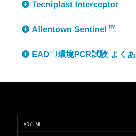
Tecniplast Interceptor
TM
Allentown Sentinel
®
EAD
/環境PCR試験 よく
ANYTIME