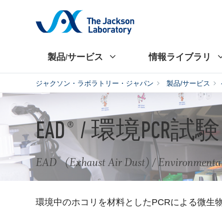
製品/サービス
情報ライブラリ
ジャクソン・ラボラトリー・ジャパン
製品/サービス
EAD
/ 環境PCR試験
®
®
EAD
(Exhaust Air Dust) / Environmental
環境中のホコリを材料としたPCRによる微生