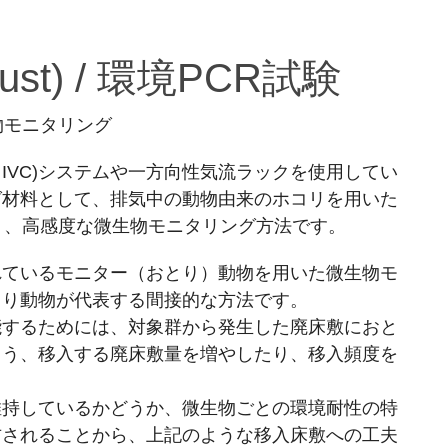
 Dust) / 環境PCR試験
物モニタリング
気ケージ（IVC)システムや一方向性気流ラックを使用してい
グ材料として、排気中の動物由来のホコリを用いた
う、高感度な微生物モニタリング方法です。
れているモニター（おとり）動物を用いた微生物モ
とり動物が代表する間接的な方法です。
能するためには、対象群から発生した廃床敷におと
よう、移入する廃床敷量を増やしたり、移入頻度を
維持しているかどうか、微生物ごとの環境耐性の特
右されることから、上記のような移入床敷への工夫