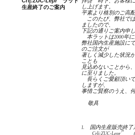
拝啓 時下、お客様
Crlj:ZUC-
Lepr
ラット
し上げます。
生産終了のご案内
平素より格別のご高
このたび、弊社ではZ
ましたので、
下記の通りご案内申
本ラットは2000年に米国 Ch
弊社国内生産施設に
のご注文が
著しく減少した状況
ことも
見込めないことから
に至りました。
長らくご愛顧頂いて
しますが、
事情ご賢察のうえ、
敬具
－
1. 国内生産販売終了
fa
Crlj:ZUC-
Lepr
（一