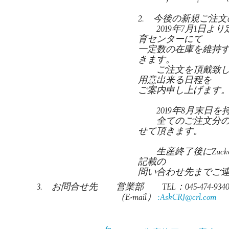
2. 今後の新規ご注
2019年7月1日よ
育センターにて
一定数の在庫を維持
きます。
ご注文を頂戴致しま
用意出来る日程を
ご案内申し上げます
2019年8月末日を
全てのご注文分の出
せて頂きます。
生産終了後にZuck
記載の
問い合わせ先までご
3. お問合せ先
営業部 TEL：045-474-9340 
（E-mail）
:AskCRJ@crl.com