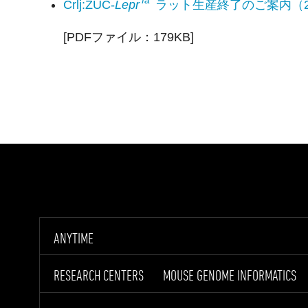
fa
Crlj:ZUC-
Lepr
ラット生産終了のご案内（2
[PDFファイル：179KB]
ANYTIME
RESEARCH CENTERS
MOUSE GENOME INFORMATICS