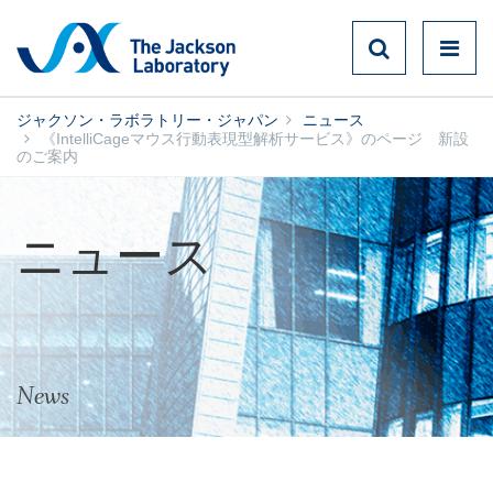
ジャクソン・ラボラトリー・ジャパン
ニュース
《IntelliCageマウス行動表現型解析サービス》のページ 新設
のご案内
ニュース
News