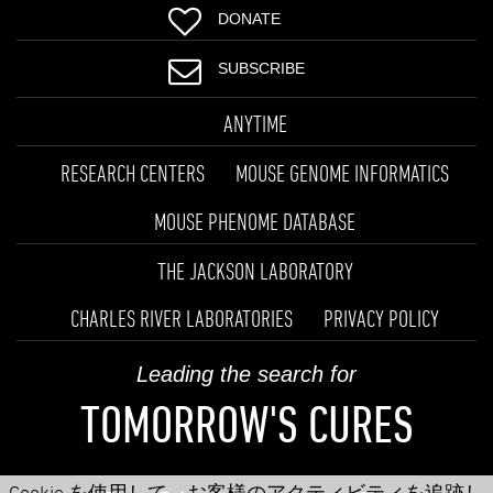
DONATE
SUBSCRIBE
ANYTIME
RESEARCH CENTERS
MOUSE GENOME INFORMATICS
MOUSE PHENOME DATABASE
THE JACKSON LABORATORY
CHARLES RIVER LABORATORIES
PRIVACY POLICY
Leading the search for
TOMORROW'S CURES
Cookie を使用して、お客様のアクティビティを追跡し