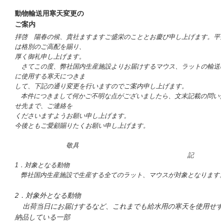
動物輸送用寒天変更の
ご案内
拝啓 陽春の候、貴社ますますご盛栄のこととお慶び申し上げます。平
は格別のご高配を賜り、
厚く御礼申し上げます。
さてこの度、弊社国内生産施設よりお届けするマウス、ラットの輸送
に使用する寒天につきま
して、下記の通り変更を行いますのでご案内申し上げます。
本件につきまして何かご不明な点がございましたら、文末記載の問い
せ先まで、ご連絡を
くださいますようお願い申し上げます。
今後ともご愛顧賜りたくお願い申し上げます。
敬具
記
1．対象となる動物
弊社国内生産施設で生産する全てのラット、マウスが対象となります
2．対象外となる動物
出荷当日にお届けするなど、これまでも給水用の寒天を使用せ
納品している一部