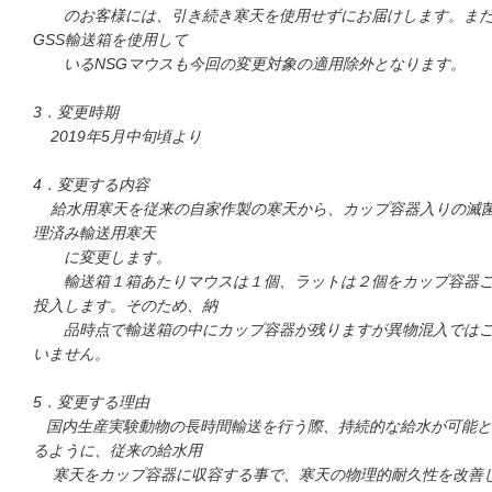
のお客様には、引き続き寒天を使用せずにお届けします。ま
GSS輸送箱を使用して
い
るNSGマウスも今回の変更対象の適用除外となります。
3．変更時期
2019年5月中旬頃より
4．変更する内容
給水用寒天を従来の自家作製の寒天から、カップ容器入りの滅
理済み輸送用寒天
に変更します。
輸送箱１箱あたりマウスは１個、ラットは２個をカップ容器
投入します。そのため、納
品時点で輸送箱の中にカップ容器が残りますが異物混入では
いません。
5．変更する理由
国内生産実験動物の長時間輸送を行う際、持続的な給水が可能と
るように、従来の給水用
寒天をカップ容器に収容する事で、寒天の物理的耐久性を改善