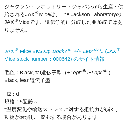
ジャクソン・ラボラトリー・ジャパンから生産・供
®
給されるJAX
Miceは、The Jackson Laboratoryの
®
JAX
Miceです。遺伝学的に分岐した亜系統ではあ
りません。
®
m
db
®
JAX
Mice BKS.Cg-
Dock7
+/+ Lepr
/J (JAX
Mice stock number：000642) のサイト情報
db
db
毛色：Black, fat遺伝子型（
+Lepr
/+Lepr
）
Black, lean遺伝子型
H2：d
規格：5週齢～
*温度変化や輸送ストレスに対する抵抗力が弱く、
動物が衰弱し、斃死する場合があります