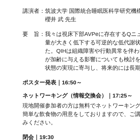
講演者：筑波大学 国際統合睡眠医科学研究機構（W
櫻井 武 先生
要 旨：我々は視床下部AVPeに存在するQ
量が大きく低下する可逆的な低代謝状
た。QIHは組織障害や行動異常を伴
が加齢に与える影響についても検討
状態の実現に寄与し、将来的には長
ポスター発表｜16:50～
ネットワーキング（情報交換会）｜17:25～
現地開催参加者の方は無料でネットワーキン
簡単な飲食物の用意をしておりますので、ご
みください。
閉会｜19:30