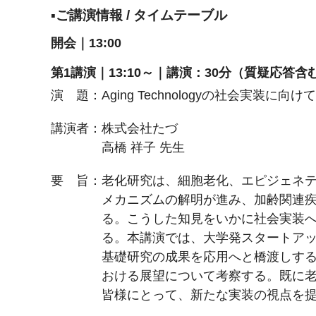
▪ご講演情報 / タイムテーブル
開会｜13:00
第1講演｜13:10～｜講演：30分（質疑応答含
演 題：Aging Technologyの社会実装に
講演者：株式会社たづ
高橋 祥子 先生
要 旨：老化研究は、細胞老化、エピジェネ
メカニズムの解明が進み、加齢関連
る。こうした知見をいかに社会実装
る。本講演では、大学発スタートア
基礎研究の成果を応用へと橋渡しす
おける展望について考察する。既に
皆様にとって、新たな実装の視点を