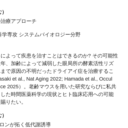
む）
の治療アプローチ
科学専攻 システムバイオロジー分野
によって疾患を治すことはできるのか? その可能性
数年、加齢によって減弱した眼局所の酵素活性リズ
れまで原因の不明だったドライアイ症を治療するこ
, Nat Aging 2022; Hamada et al., Occul
al., iScience 2025）。老齢マウスを用いた研究ならびに私共
とした時間医薬科学の現状とヒト臨床応用への可能
を賜りたい。
む）
ロンが拓く低代謝誘導