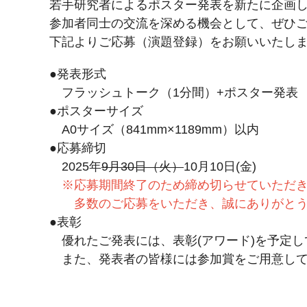
若手研究者によるポスター発表を新たに企画
参加者同士の交流を深める機会として、ぜひ
下記よりご応募（演題登録）をお願いいたし
●発表形式
フラッシュトーク（1分間）+ポスター発表
●ポスターサイズ
A0サイズ（841mm×1189mm）以内
●応募締切
2025年
9月30日（火）
10月10日(金)
※応募期間終了のため締め切らせていただ
多数のご応募をいただき、誠にありがとう
●表彰
優れたご発表には、表彰(アワード)を予定し
また、発表者の皆様には参加賞をご用意して