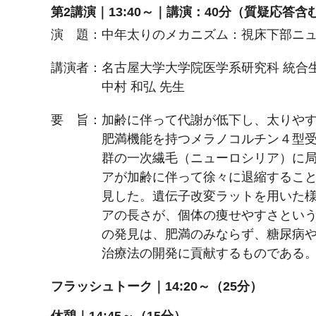
第2講演｜13:40～｜講演：40分（質疑応答含
演 題：中年太りのメカニズム：視床下部ニ
講演者：名古屋大学大学院医学系研究科 統合
中村 和弘 先生
要 旨：加齢に伴って代謝が低下し、太りや
肥満機能を持つメラノコルチン４型受
群の一次繊毛（ニューロシリア）に
アが加齢に伴って徐々に退縮するこ
見した。遺伝子改変ラットを用いた様
アの長さが、個体の痩せやすさとい
の発見は、肥満のみならず、糖尿病
治療法の開発に貢献するものである
フラッシュトーク｜14:20～（25分）