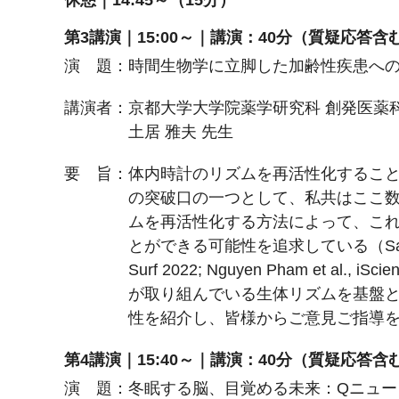
休憩｜14:45～（15分）
第3講演｜15:00～｜講演：40分（質疑応答含
演 題：時間生物学に立脚した加齢性疾患へ
講演者：京都大学大学院薬学研究科 創発医薬
土居 雅夫 先生
要 旨：体内時計のリズムを再活性化すること
の突破口の一つとして、私共はここ
ムを再活性化する方法によって、こ
とができる可能性を追求している（Sasaki et al.
Surf 2022; Nguyen Pham et 
が取り組んでいる生体リズムを基盤
性を紹介し、皆様からご意見ご指導
第4講演｜15:40～｜講演：40分（質疑応答含
演 題：冬眠する脳、目覚める未来：Qニュー