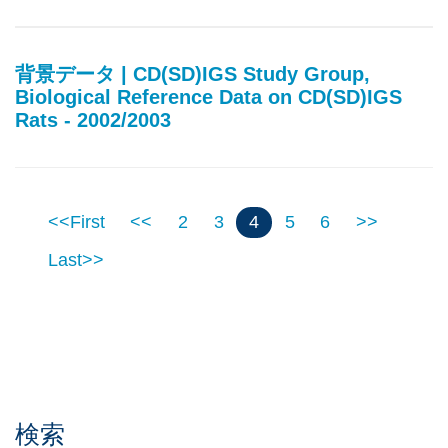
背景データ | CD(SD)IGS Study Group,
Biological Reference Data on CD(SD)IGS
Rats - 2002/2003
<<First
<<
2
3
4
5
6
>>
Last>>
検索